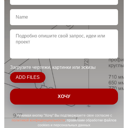
Загрузите чертежи, картинки или эскизы
ADD FILES
ХОЧУ
Нажимая кнопку "Хочу" Вы подтверждаете свое согласие с
политикой конфиденциальности
, правилами обработки файлов
cookies и персональных данных